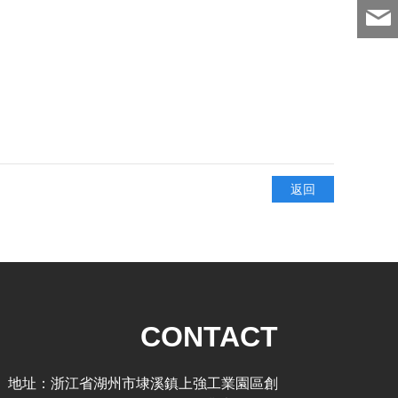
返回
CONTACT
地址：浙江省湖州市埭溪鎮上強工業園區創